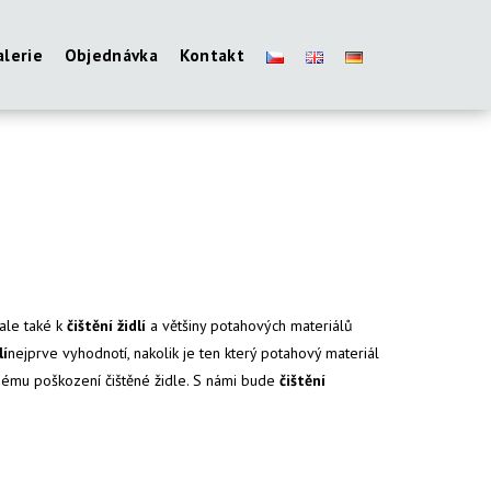
alerie
Objednávka
Kontakt
 ale také k
čištění židlí
a většiny potahových materiálů
lí
nejprve vyhodnotí, nakolik je ten který potahový materiál
dnému poškození čištěné židle. S námi bude
čištění