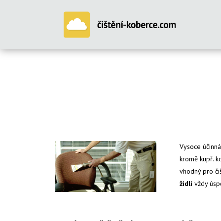
Vysoce účinná
kromě kupř. k
vhodný pro či
židlí
vždy úsp