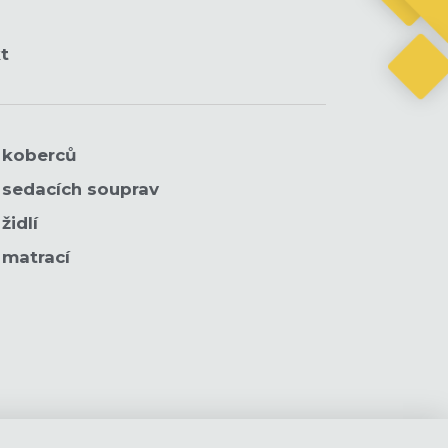
t
í koberců
í sedacích souprav
židlí
 matrací