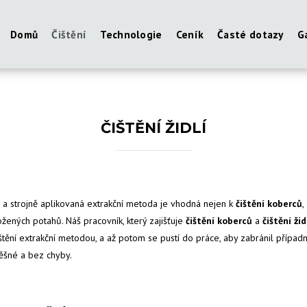
Domů
Čištění
Technologie
Ceník
Časté dotazy
G
ČIŠTĚNÍ ŽIDLÍ
 a strojně aplikovaná extrakční metoda je vhodná nejen k
čištění koberců
,
ožených potahů. Náš pracovník, který zajišťuje
čištění koberců
a
čištění žid
štění extrakční metodou, a až potom se pustí do práce, aby zabránil přípa
ěšné a bez chyby.