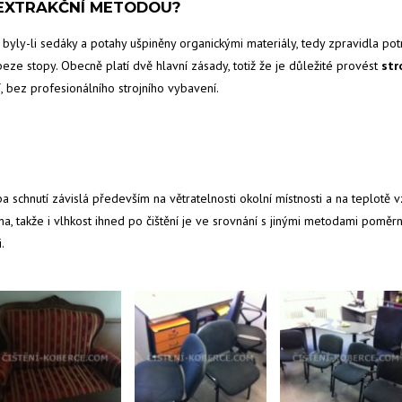
T EXTRAKČNÍ METODOU?
byly-li sedáky a potahy ušpiněny organickými materiály, tedy zpravidla pot
beze stopy. Obecně platí dvě hlavní zásady, totiž že je důležité provést
str
í, bez profesionálního strojního vybavení.
 schnutí závislá především na větratelnosti okolní místnosti a na teplotě
vána, takže i vlhkost ihned po čištění je ve srovnání s jinými metodami pom
.