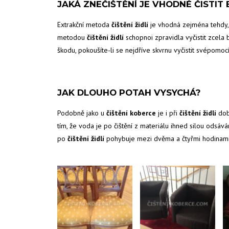
JAKÁ ZNEČIŠTĚNÍ JE VHODNÉ ČISTI
Extrakční metoda
čištění židlí
je vhodná zejména tehdy, 
metodou
čištění židlí
schopnoi zpravidla vyčistit zcela 
škodu, pokoušíte-li se nejdříve skvrnu vyčistit svépomoc
JAK DLOUHO POTAH VYSYCHÁ?
Podobně jako u
čištění koberce
je i při
čištění židlí
doba
tím, že voda je po čištění z materiálu ihned silou odsá
po
čištění židlí
pohybuje mezi dvěma a čtyřmi hodinami