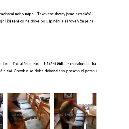
ravinami nebo nápoji. Takovéto skvrny jsme extrakční
ojní čištění
co nejdříve po ušpinění a zároveň že je na
 vzduchu. Extrakční metoda
čištění židlí
je charakteristická
ěrně nízká. Obvykle se doba dokonalého proschnutí potahu